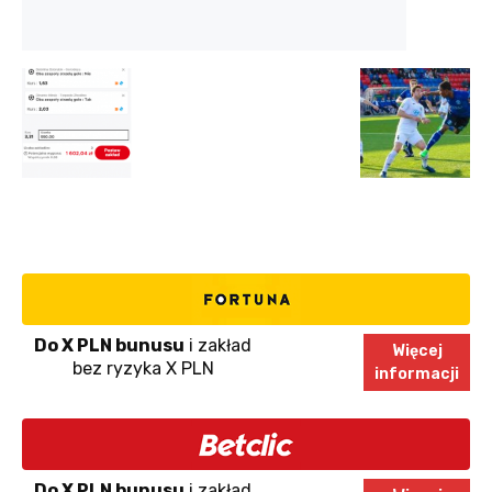
Do X PLN bunusu
i zakład
Więcej
bez ryzyka X PLN
informacji
Do X PLN bunusu
i zakład