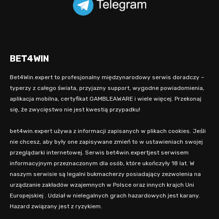
BET4WIN
Bet4Win.expert to profesjonalny międzynarodowy serwis doradczy –
typerzy z całego świata, przyjazny support, wygodne powiadomienia,
aplikacja mobilna, certyfikat GAMBLEAWARE i wiele więcej. Przekonaj
się, że zwycięstwo nie jest kwestią przypadku!
bet4win.expert używa z informacji zapisanych w plikach cookies. Jeśli
nie chcesz, aby były one zapisywane zmień to w ustawieniach swojej
przeglądarki internetowej. Serwis bet4win.expertjest serwisem
informacyjnym przeznaczonym dla osób, które ukończyły 18 lat. W
naszym serwisie są legalni bukmacherzy posiadający zezwolenia na
urządzanie zakładów wzajemnych w Polsce oraz innych krajch Uni
Europejskiej . Udział w nielegalnych grach hazardowych jest karany.
Hazard związany jest z ryzykiem.