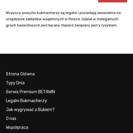
Wszyscy powyżsi bukmacherzy są legalni i posiadają zezwolenia na
urządzanie zakładów wzajemnych w Polsce. Udział w nielegalnych
grach hazardowych jest karany. Hazard związany jest z ryzykiem.
Strona Główna
Typy Dnia
Serwis Premium BET4WIN
Legalni Bukmacherzy
Jak wygrywać z Bukiem?
O nas
Współpraca