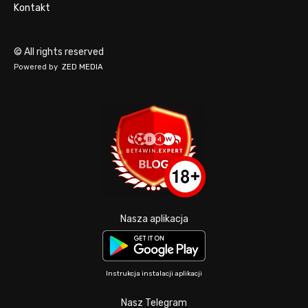
Kontakt
© All rights reserved
Powered by
ZED MEDIA
Nasza aplikacja
Instrukcja instalacji aplikacji
Nasz Telegram