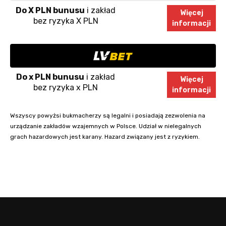
Do X PLN bunusu
i zakład
Więcej
bez ryzyka X PLN
informacji
Do x PLN bunusu
i zakład
Więcej
bez ryzyka x PLN
informacji
Wszyscy powyżsi bukmacherzy są legalni i posiadają zezwolenia na
urządzanie zakładów wzajemnych w Polsce. Udział w nielegalnych
grach hazardowych jest karany. Hazard związany jest z ryzykiem.