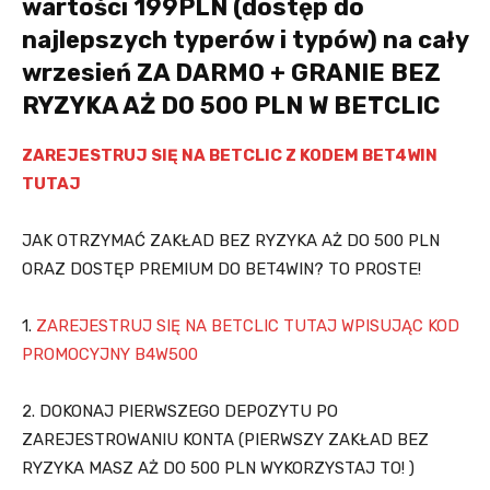
wartości 199PLN (dostęp do
najlepszych typerów i typów) na cały
wrzesień ZA DARMO + GRANIE BEZ
RYZYKA AŻ DO 500 PLN W BETCLIC
ZAREJESTRUJ SIĘ NA BETCLIC Z KODEM BET4WIN
TUTAJ
JAK OTRZYMAĆ ZAKŁAD BEZ RYZYKA AŻ DO 500 PLN
ORAZ DOSTĘP PREMIUM DO BET4WIN? TO PROSTE!
1.
ZAREJESTRUJ SIĘ NA BETCLIC TUTAJ WPISUJĄC KOD
PROMOCYJNY B4W500
2. DOKONAJ PIERWSZEGO DEPOZYTU PO
ZAREJESTROWANIU KONTA (PIERWSZY ZAKŁAD BEZ
RYZYKA MASZ AŻ DO 500 PLN WYKORZYSTAJ TO! )