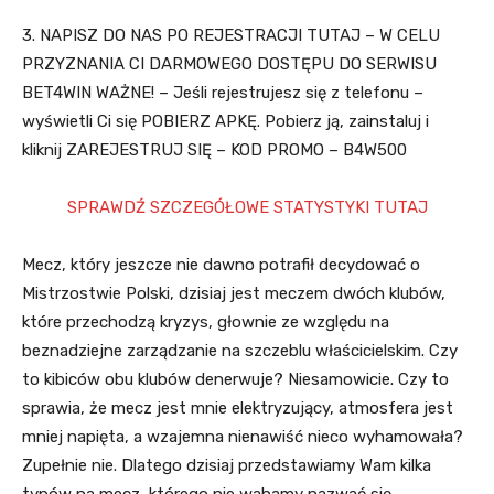
3. NAPISZ DO NAS PO REJESTRACJI TUTAJ – W CELU
PRZYZNANIA CI DARMOWEGO DOSTĘPU DO SERWISU
BET4WIN WAŻNE! – Jeśli rejestrujesz się z telefonu –
wyświetli Ci się POBIERZ APKĘ. Pobierz ją, zainstaluj i
kliknij ZAREJESTRUJ SIĘ – KOD PROMO – B4W500
SPRAWDŹ SZCZEGÓŁOWE STATYSTYKI TUTAJ
Mecz, który jeszcze nie dawno potrafił decydować o
Mistrzostwie Polski, dzisiaj jest meczem dwóch klubów,
które przechodzą kryzys, głownie ze względu na
beznadziejne zarządzanie na szczeblu właścicielskim. Czy
to kibiców obu klubów denerwuje? Niesamowicie. Czy to
sprawia, że mecz jest mnie elektryzujący, atmosfera jest
mniej napięta, a wzajemna nienawiść nieco wyhamowała?
Zupełnie nie. Dlatego dzisiaj przedstawiamy Wam kilka