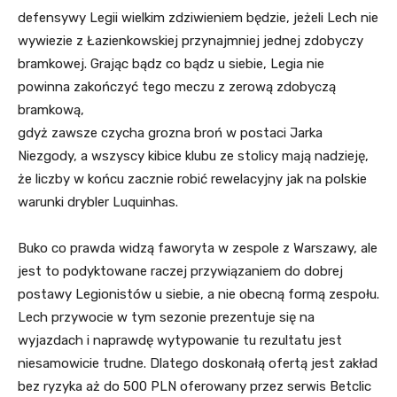
defensywy Legii wielkim zdziwieniem będzie, jeżeli Lech nie
wywiezie z Łazienkowskiej przynajmniej jednej zdobyczy
bramkowej. Grając bądz co bądz u siebie, Legia nie
powinna zakończyć tego meczu z zerową zdobyczą
bramkową,
gdyż zawsze czycha grozna broń w postaci Jarka
Niezgody, a wszyscy kibice klubu ze stolicy mają nadzieję,
że liczby w końcu zacznie robić rewelacyjny jak na polskie
warunki drybler Luquinhas.
Buko co prawda widzą faworyta w zespole z Warszawy, ale
jest to podyktowane raczej przywiązaniem do dobrej
postawy Legionistów u siebie, a nie obecną formą zespołu.
Lech przywocie w tym sezonie prezentuje się na
wyjazdach i naprawdę wytypowanie tu rezultatu jest
niesamowicie trudne. Dlatego doskonałą ofertą jest zakład
bez ryzyka aż do 500 PLN oferowany przez serwis Betclic