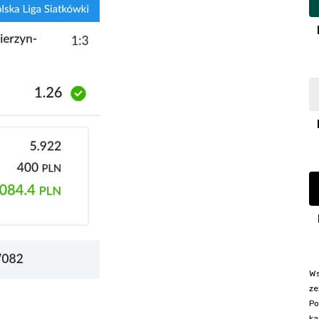
Ws
ze
Po
ka