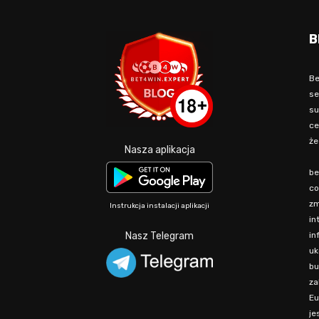
B
Be
se
su
ce
że
Nasza aplikacja
be
co
zm
Instrukcja instalacji aplikacji
in
in
Nasz Telegram
uk
bu
za
Eu
je