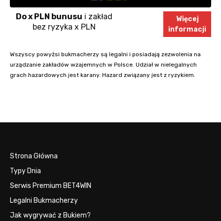
Do x PLN bunusu
i zakład
Więcej
bez ryzyka x PLN
informacji
Wszyscy powyżsi bukmacherzy są legalni i posiadają zezwolenia na
urządzanie zakładów wzajemnych w Polsce. Udział w nielegalnych
grach hazardowych jest karany. Hazard związany jest z ryzykiem.
Strona Główna
Typy Dnia
Serwis Premium BET4WIN
Legalni Bukmacherzy
Jak wygrywać z Bukiem?