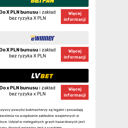
Do X PLN bunusu
i zakład
Więcej
bez ryzyka X PLN
informacji
Do X PLN bunusu
i zakład
Więcej
bez ryzyka X PLN
informacji
Do x PLN bunusu
i zakład
Więcej
bez ryzyka x PLN
informacji
zyscy powyżsi bukmacherzy są legalni i posiadają
zwolenia na urządzanie zakładów wzajemnych w
lsce. Udział w nielegalnych grach hazardowych jest
rany. Hazard związany jest z ryzykiem.