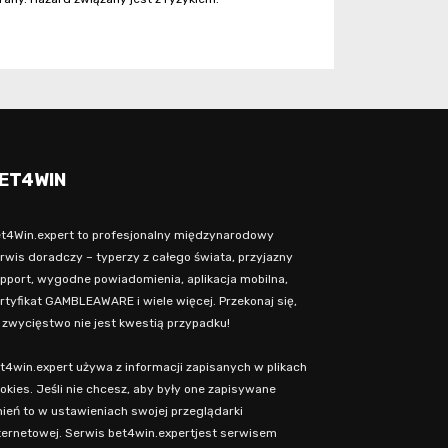
ET4WIN
t4Win.expert to profesjonalny międzynarodowy
rwis doradczy – typerzy z całego świata, przyjazny
pport, wygodne powiadomienia, aplikacja mobilna,
rtyfikat GAMBLEAWARE i wiele więcej. Przekonaj się,
 zwycięstwo nie jest kwestią przypadku!
t4win.expert używa z informacji zapisanych w plikach
okies. Jeśli nie chcesz, aby były one zapisywane
ień to w ustawieniach swojej przeglądarki
ternetowej. Serwis bet4win.expertjest serwisem