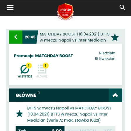
Blog
Bet4Win.expert