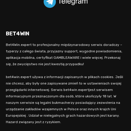
BET4WIN
Bet4Win.expert to profesjonalny międzynarodowy serwis doradczy –
typerzy z całego świata, przyjazny support, wygodne powiadomienia,
aplikacja mobilna, certyfikat GAMBLEAWARE i wiele więcej. Przekonaj
się, że zwycięstwo nie jest kwestią przypadku!
bet4win.expert używa z informacji zapisanych w plikach cookies. Jeśli
nie chcesz, aby były one zapisywane zmień to w ustawieniach swojej
przeglądarki internetowej. Serwis bet4win.expertjest serwisem
informacyjnym przeznaczonym dla osób, które ukończyły 18 lat. W
naszym serwisie są legalni bukmacherzy posiadający zezwolenia na
urządzanie zakładów wzajemnych w Polsce oraz innych krajch Uni
Europejskiej . Udział w nielegalnych grach hazardowych jest karany.
Hazard związany jest z ryzykiem.