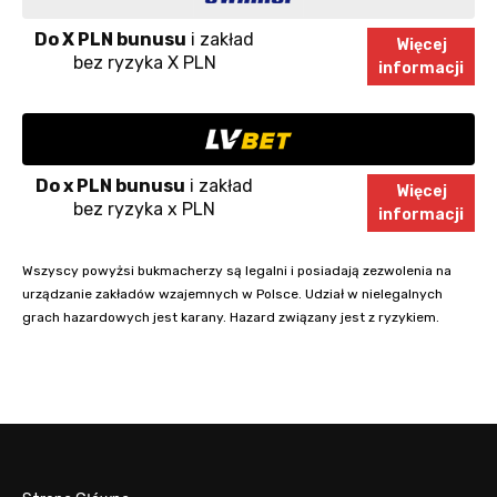
Do X PLN bunusu
i zakład
Więcej
bez ryzyka X PLN
informacji
Do x PLN bunusu
i zakład
Więcej
bez ryzyka x PLN
informacji
Wszyscy powyżsi bukmacherzy są legalni i posiadają zezwolenia na
urządzanie zakładów wzajemnych w Polsce. Udział w nielegalnych
grach hazardowych jest karany. Hazard związany jest z ryzykiem.