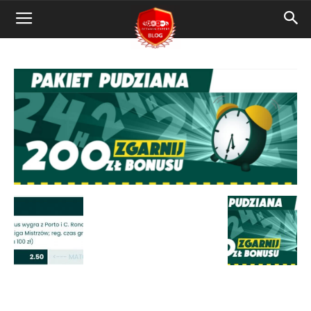
Blog
Bet4Win.expert