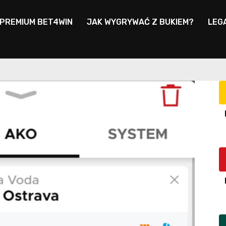
 PREMIUM BET4WIN
JAK WYGRYWAĆ Z BUKIEM?
LEG