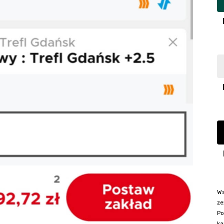
Ws
ze
Po
ka