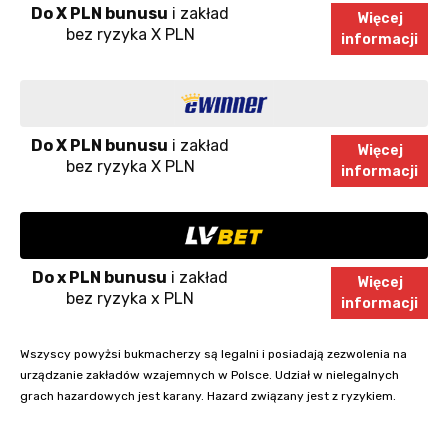
Do X PLN bunusu
i zakład
Więcej
bez ryzyka X PLN
informacji
Do X PLN bunusu
i zakład
Więcej
bez ryzyka X PLN
informacji
Do x PLN bunusu
i zakład
Więcej
bez ryzyka x PLN
informacji
Wszyscy powyżsi bukmacherzy są legalni i posiadają zezwolenia na
urządzanie zakładów wzajemnych w Polsce. Udział w nielegalnych
grach hazardowych jest karany. Hazard związany jest z ryzykiem.