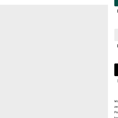
Ws
ze
Po
ka