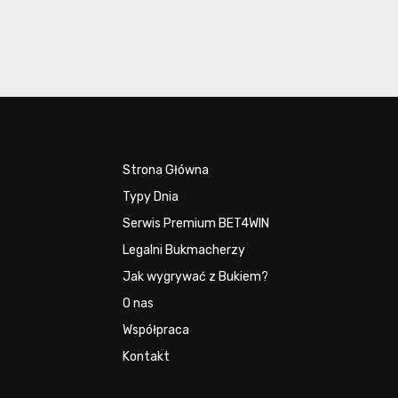
Strona Główna
Typy Dnia
Serwis Premium BET4WIN
Legalni Bukmacherzy
Jak wygrywać z Bukiem?
O nas
Współpraca
Kontakt