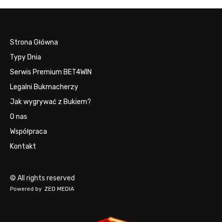
Strona Główna
Typy Dnia
Serwis Premium BET4WIN
Legalni Bukmacherzy
Jak wygrywać z Bukiem?
O nas
Współpraca
Kontakt
© All rights reserved
Powered by
ZED MEDIA