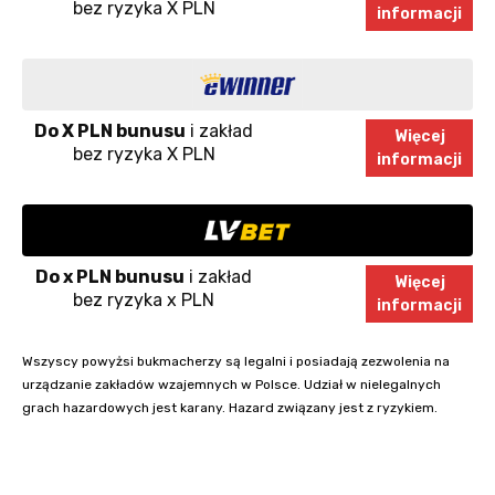
bez ryzyka X PLN
informacji
Do X PLN bunusu
i zakład
Więcej
bez ryzyka X PLN
informacji
Do x PLN bunusu
i zakład
Więcej
bez ryzyka x PLN
informacji
Wszyscy powyżsi bukmacherzy są legalni i posiadają zezwolenia na
urządzanie zakładów wzajemnych w Polsce. Udział w nielegalnych
grach hazardowych jest karany. Hazard związany jest z ryzykiem.