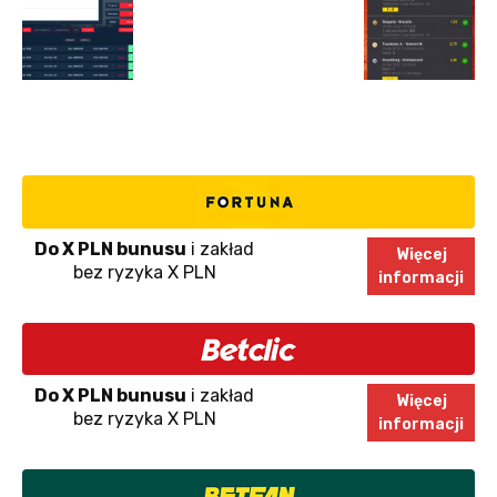
Do X PLN bunusu
i zakład
Więcej
bez ryzyka X PLN
informacji
Do X PLN bunusu
i zakład
Więcej
bez ryzyka X PLN
informacji