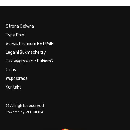
Strona Główna
Typy Dnia
Serwis Premium BET4WIN
Legalni Bukmacherzy
Jak wygrywać z Bukiem?
O nas
Współpraca
Kontakt
© All rights reserved
Powered by
ZED MEDIA