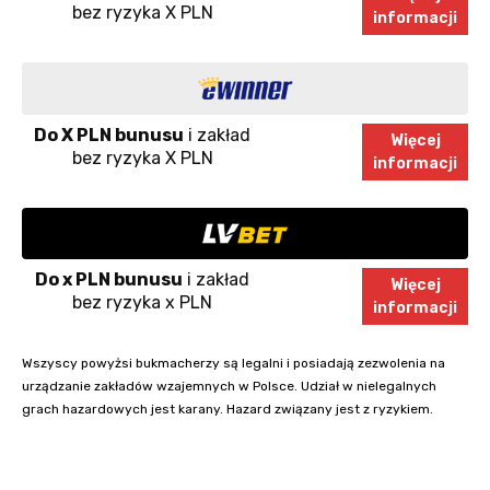
bez ryzyka X PLN
informacji
Do X PLN bunusu
i zakład
Więcej
bez ryzyka X PLN
informacji
Do x PLN bunusu
i zakład
Więcej
bez ryzyka x PLN
informacji
Wszyscy powyżsi bukmacherzy są legalni i posiadają zezwolenia na
urządzanie zakładów wzajemnych w Polsce. Udział w nielegalnych
grach hazardowych jest karany. Hazard związany jest z ryzykiem.