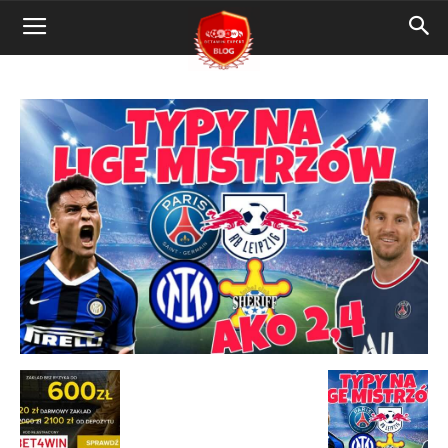
Blog
Bet4Win.expert