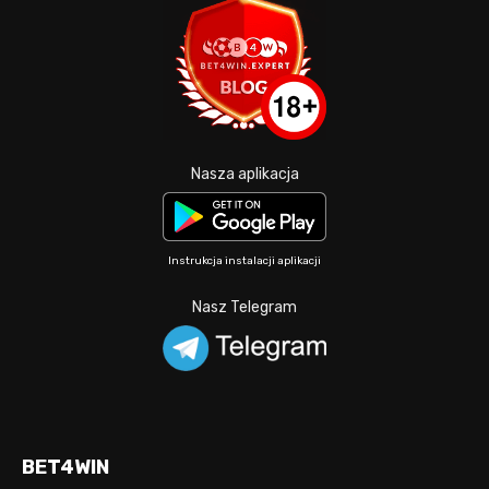
Nasza aplikacja
Instrukcja instalacji aplikacji
Nasz Telegram
BET4WIN