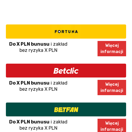
Do X PLN bunusu
i zakład
Więcej
bez ryzyka X PLN
informacji
Do X PLN bunusu
i zakład
Więcej
bez ryzyka X PLN
informacji
Do X PLN bunusu
i zakład
Więcej
bez ryzyka X PLN
informacji