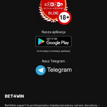
Nasza aplikacja
Instrukcja instalacji aplikacji
Nasz Telegram
BET4WIN
Bet4Win.expert to profesjonalny międzynarodowy serwis doradczy –