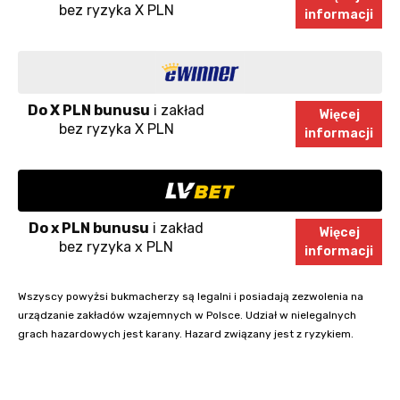
bez ryzyka X PLN
informacji
Do X PLN bunusu
i zakład
Więcej
bez ryzyka X PLN
informacji
Do x PLN bunusu
i zakład
Więcej
bez ryzyka x PLN
informacji
Wszyscy powyżsi bukmacherzy są legalni i posiadają zezwolenia na
urządzanie zakładów wzajemnych w Polsce. Udział w nielegalnych
grach hazardowych jest karany. Hazard związany jest z ryzykiem.