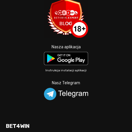
Nasza aplikacja
Instrukcja instalacji aplikacji
Nasz Telegram
BET4WIN