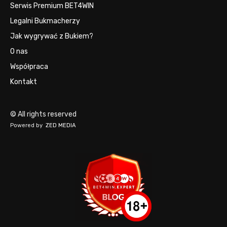
Serwis Premium BET4WIN
Legalni Bukmacherzy
Jak wygrywać z Bukiem?
O nas
Współpraca
Kontakt
© All rights reserved
Powered by
ZED MEDIA