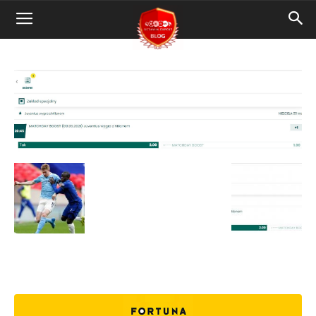
Blog
Bet4Win.expert