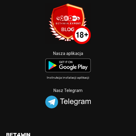
Nasza aplikacja
Instrukcja instalacji aplikacji
Nasz Telegram
BET4WIN