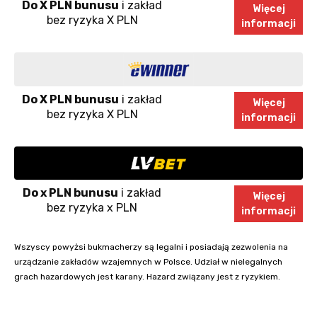
Do X PLN bunusu
i zakład
Więcej
bez ryzyka X PLN
informacji
Do X PLN bunusu
i zakład
Więcej
bez ryzyka X PLN
informacji
Do x PLN bunusu
i zakład
Więcej
bez ryzyka x PLN
informacji
Wszyscy powyżsi bukmacherzy są legalni i posiadają zezwolenia na
urządzanie zakładów wzajemnych w Polsce. Udział w nielegalnych
grach hazardowych jest karany. Hazard związany jest z ryzykiem.