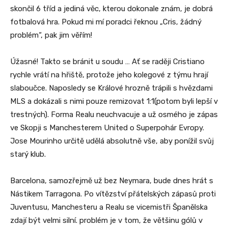
skončil 6 tříd a jediná věc, kterou dokonale znám, je dobrá
fotbalová hra. Pokud mi mí poradci řeknou „Cris, žádný
problém“, pak jim věřím!
Úžasné! Takto se bránit u soudu … Ať se raději Cristiano
rychle vrátí na hřiště, protože jeho kolegové z týmu hrají
slaboučce. Naposledy se Králové hrozně trápili s hvězdami
MLS a dokázali s nimi pouze remizovat 1:1(potom byli lepší v
trestných). Forma Realu neuchvacuje a už osmého je zápas
ve Skopji s Manchesterem United o Superpohár Evropy.
Jose Mourinho určitě udělá absolutně vše, aby ponížil svůj
starý klub.
Barcelona, samozřejmě už bez Neymara, bude dnes hrát s
Nástikem Tarragona. Po vítězství přátelských zápasů proti
Juventusu, Manchesteru a Realu se vicemistři Španělska
zdají být velmi silní. problém je v tom, že většinu gólů v