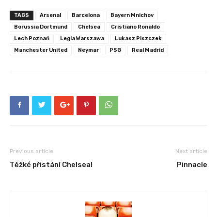
TAGS
Arsenal
Barcelona
Bayern Mnichov
Borussia Dortmund
Chelsea
Cristiano Ronaldo
Lech Poznań
Legia Warszawa
Lukasz Piszczek
Manchester United
Neymar
PSG
Real Madrid
Previous article
Next article
Těžké přistání Chelsea!
Pinnacle