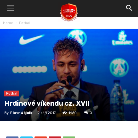
Blog
Bet4Win.expert
Home
Fotbal
Fotbal
Hrdinové víkendu cz. XVII
By
Piotr Wójcik
-
2 září 2017
1460
0