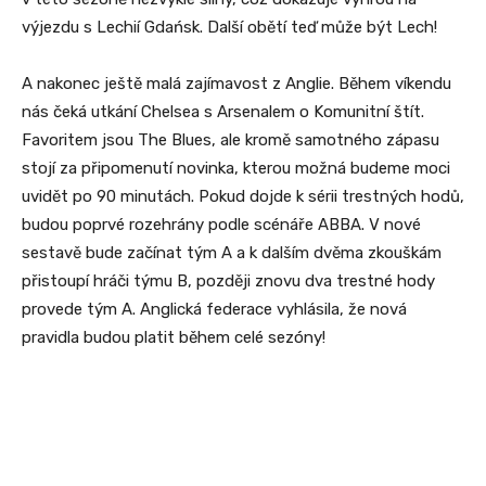
výjezdu s Lechií Gdańsk. Další obětí teď může být Lech!
A nakonec ještě malá zajímavost z Anglie. Během víkendu
nás čeká utkání Chelsea s Arsenalem o Komunitní štít.
Favoritem jsou The Blues, ale kromě samotného zápasu
stojí za připomenutí novinka, kterou možná budeme moci
uvidět po 90 minutách. Pokud dojde k sérii trestných hodů,
budou poprvé rozehrány podle scénáře ABBA. V nové
sestavě bude začínat tým A a k dalším dvěma zkouškám
přistoupí hráči týmu B, později znovu dva trestné hody
provede tým A. Anglická federace vyhlásila, že nová
pravidla budou platit během celé sezóny!