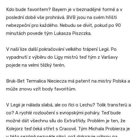
Kdo bude favoritem? Bayern je v beznadějné formě a v
poslední době vše prohrává. BVB jsou na svém hřišti
nebezpeční pro každého. Nebudu se divit, pokud po 90
minutách povede tým Lukasza Piszczka.
V naší lize další pokračování velkého trápení Legii. Po
vypadnutí z výběru do Ligy mistrů teď tým z Varšavy
pojede na velmi těžký terén.
Bruk-Bet Termalica Nieciecza má patent na mistry Polska a
může znovu vzít body favoritům.
V Legii je nálada slabá, ale co říci o Lechu? Tolik transferů a
co? A rychlé rozloučení s evropskými poháry. Teď bude
možné dát všechnu sílu do Extratřídy. Problém je ten, že
Kolejorz teď čeká střet s Cracovií. Tým Michala Probierza je
v této sezóně nezvykle silný, což dokazuje výhrou na