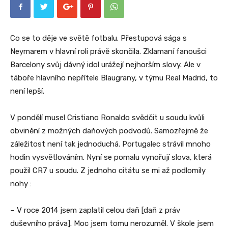
Co se to děje ve světě fotbalu. Přestupová sága s
Neymarem v hlavní roli právě skončila. Zklamaní fanoušci
Barcelony svůj dávný idol urážejí nejhorším slovy. Ale v
táboře hlavního nepřítele Blaugrany, v týmu Real Madrid, to
není lepší.
V pondělí musel Cristiano Ronaldo svědčit u soudu kvůli
obvinění z možných daňových podvodů. Samozřejmě že
záležitost není tak jednoduchá. Portugalec strávil mnoho
hodin vysvětlováním. Nyní se pomalu vynořují slova, která
použil CR7 u soudu. Z jednoho citátu se mi až podlomily
nohy :
– V roce 2014 jsem zaplatil celou daň [daň z práv
duševního práva]. Moc jsem tomu nerozuměl. V škole jsem