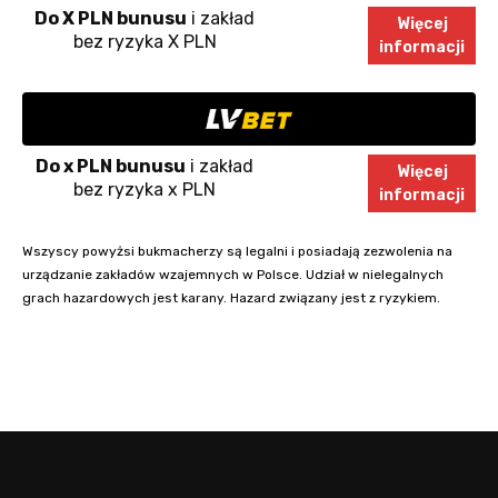
Do X PLN bunusu
i zakład
Więcej
bez ryzyka X PLN
informacji
Do x PLN bunusu
i zakład
Więcej
bez ryzyka x PLN
informacji
Wszyscy powyżsi bukmacherzy są legalni i posiadają zezwolenia na
urządzanie zakładów wzajemnych w Polsce. Udział w nielegalnych
grach hazardowych jest karany. Hazard związany jest z ryzykiem.