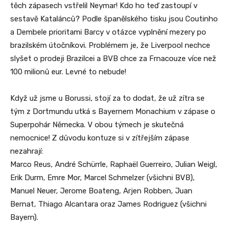
těch zápasech vstřelil Neymar! Kdo ho teď zastoupí v
sestavě Katalánců? Podle španělského tisku jsou Coutinho
a Dembele prioritami Barcy v otázce vyplnění mezery po
brazilském útočníkovi. Problémem je, že Liverpool nechce
slyšet o prodeji Brazilcei a BVB chce za Frnacouze více než
100 milionů eur. Levné to nebude!
Když už jsme u Borussi, stojí za to dodat, že už zítra se
tým z Dortmundu utká s Bayernem Monachium v zápase o
Superpohár Německa. V obou týmech je skutečná
nemocnice! Z důvodu kontuze si v zítřejším zápase
nezahrají:
Marco Reus, André Schürrle, Raphaël Guerreiro, Julian Weigl,
Erik Durm, Emre Mor, Marcel Schmelzer (všichni BVB),
Manuel Neuer, Jerome Boateng, Arjen Robben, Juan
Bernat, Thiago Alcantara oraz James Rodriguez (všichni
Bayern).