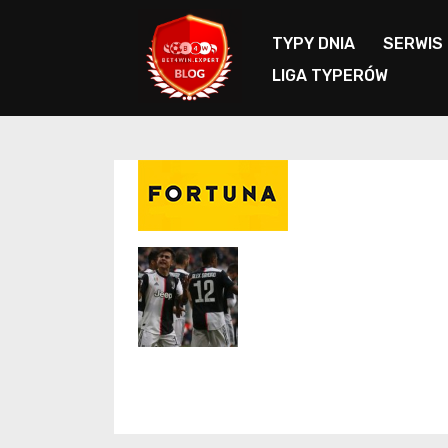
TYPY DNIA
SERWIS
LIGA TYPERÓW
Blog
Bet4Win.expert