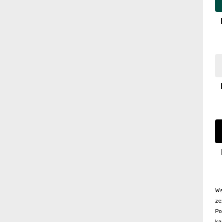
Ws
ze
Po
ka