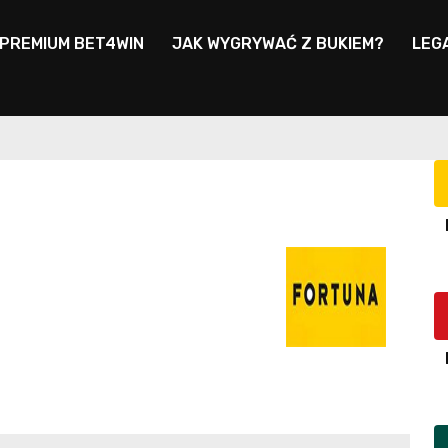
 PREMIUM BET4WIN
JAK WYGRYWAĆ Z BUKIEM?
LEG