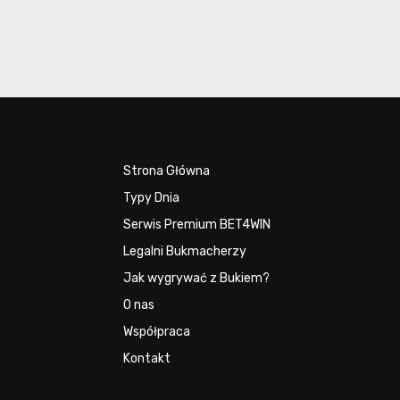
Strona Główna
Typy Dnia
Serwis Premium BET4WIN
Legalni Bukmacherzy
Jak wygrywać z Bukiem?
O nas
Współpraca
Kontakt