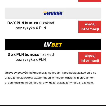
Do X PLN bunusu
i zakład
Więcej
bez ryzyka X PLN
informacji
Do x PLN bunusu
i zakład
Więcej
bez ryzyka x PLN
informacji
Wszyscy powyżsi bukmacherzy są legalni i posiadają zezwolenia na
urządzanie zakładów wzajemnych w Polsce. Udział w nielegalnych
grach hazardowych jest karany. Hazard związany jest z ryzykiem.