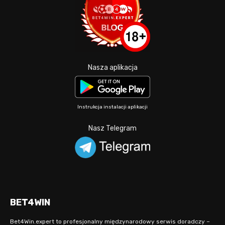
Nasza aplikacja
Instrukcja instalacji aplikacji
Nasz Telegram
BET4WIN
Bet4Win.expert to profesjonalny międzynarodowy serwis doradczy –