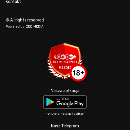
Kontakt
© All rights reserved
Powered by
ZED MEDIA
Nasza aplikacja
Instrukcja instalacji aplikacji
Nasz Telegram