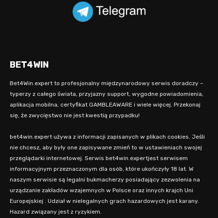
BET4WIN
Bet4Win.expert to profesjonalny międzynarodowy serwis doradczy –
typerzy z całego świata, przyjazny support, wygodne powiadomienia,
aplikacja mobilna, certyfikat GAMBLEAWARE i wiele więcej. Przekonaj
się, że zwycięstwo nie jest kwestią przypadku!
bet4win.expert używa z informacji zapisanych w plikach cookies. Jeśli
nie chcesz, aby były one zapisywane zmień to w ustawieniach swojej
przeglądarki internetowej. Serwis bet4win.expertjest serwisem
informacyjnym przeznaczonym dla osób, które ukończyły 18 lat. W
naszym serwisie są legalni bukmacherzy posiadający zezwolenia na
urządzanie zakładów wzajemnych w Polsce oraz innych krajch Uni
Europejskiej . Udział w nielegalnych grach hazardowych jest karany.
Hazard związany jest z ryzykiem.