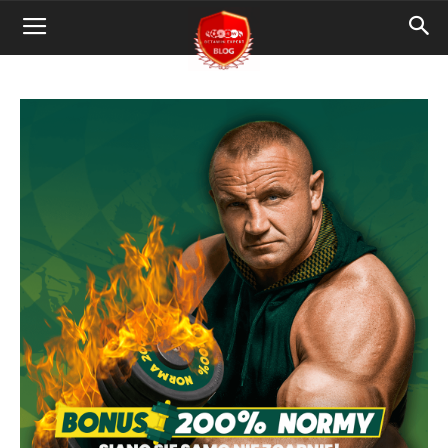
Blog
Bet4Win.expert