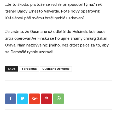
„Je to škoda, protože se rychle přizpůsobil týmu,“ řekl
trenér Barcy Ernesto Valverde. Poté nový opatrovník
Katalánců přál svému hráči rychlé uzdravení.
Je známo, že Ousmane už odletěl do Helsinek, kde bude
zítra operován.Ve Finsku se ho ujme známý chirurg Sakari
Orava. Nám nezbývá nic jiného, než držet palce za to, aby
se Dembélé rychle uzdravil!
TAGS
Barcelona
Ousmane Dembele