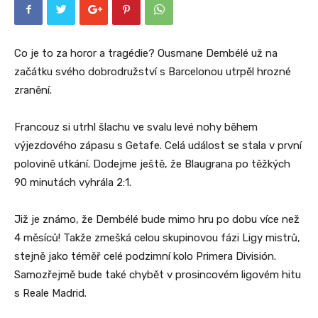
Co je to za horor a tragédie? Ousmane Dembélé už na
začátku svého dobrodružství s Barcelonou utrpěl hrozné
zranění.
Francouz si utrhl šlachu ve svalu levé nohy během
výjezdového zápasu s Getafe. Celá událost se stala v první
polovině utkání. Dodejme ještě, že Blaugrana po těžkých
90 minutách vyhrála 2:1.
Již je známo, že Dembélé bude mimo hru po dobu více než
4 měsíců! Takže zmešká celou skupinovou fázi Ligy mistrů,
stejně jako téměř celé podzimní kolo Primera División.
Samozřejmě bude také chybět v prosincovém ligovém hitu
s Reale Madrid.