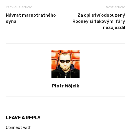
Previous article
Next article
Návrat marnotratného
Za opilství odsouzený
syna!
Rooney si takovými fáry
nezajezdí!
Piotr Wójcik
LEAVE A REPLY
Connect with: