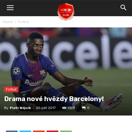
Blog
Bet4Win.expert
Home
Fotbal
Fotbal
Drama nové hvězdy Barcelony!
By
Piotr Wójcik
-
20 září 2017
1359
0