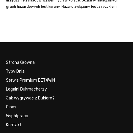
urządzanie zakładów wzajemnych w Polsce. Udział w nielegalnych
grach hazardowych jest karany. Hazard związany jest z ryzykiem.
Strona Główna
Typy Dnia
Serwis Premium BET4WIN
Legalni Bukmacherzy
Jak wygrywać z Bukiem?
O nas
Współpraca
Kontakt