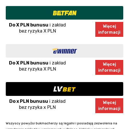
Do X PLN bunusu
i zakład
Więcej
bez ryzyka X PLN
informacji
Do X PLN bunusu
i zakład
Więcej
bez ryzyka X PLN
informacji
Do x PLN bunusu
i zakład
Więcej
bez ryzyka x PLN
informacji
Wszyscy powyżsi bukmacherzy są legalni i posiadają zezwolenia na