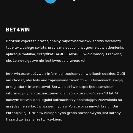
BET4WIN
Bet4Win.expert to profesjonalny międzynarodowy serwis doradczy –
typerzy z całego świata, przyjazny support, wygodne powiadomienia,
aplikacja mobilna, certyfikat GAMBLEAWARE i wiele więcej. Przekonaj
się, że zwycięstwo nie jest kwestią przypadku!
bet4win.expert używa z informacji zapisanych w plikach cookies. Jeśli
nie chcesz, aby były one zapisywane zmień to w ustawieniach swojej
przeglądarki internetowej. Serwis bet4win.expertjest serwisem
informacyjnym przeznaczonym dla osób, które ukończyły 18 lat. W
naszym serwisie są legalni bukmacherzy posiadający zezwolenia na
urządzanie zakładów wzajemnych w Polsce oraz innych krajch Uni
Europejskiej . Udział w nielegalnych grach hazardowych jest karany.
Hazard związany jest z ryzykiem.