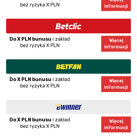
bez ryzyka X PLN
informacji
Do X PLN bunusu
i zakład
Więcej
bez ryzyka X PLN
informacji
Do X PLN bunusu
i zakład
Więcej
bez ryzyka X PLN
informacji
Do X PLN bunusu
i zakład
Więcej
bez ryzyka X PLN
informacji