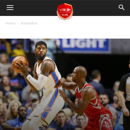
Blog
Bet4Win.expert
Home
Basketbal