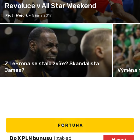
Revoluce v All Star Weekend
Piotr Wójcik
-
5 října 2017
Z LeBrona se stalo zvíře? Skandalista
James?
Výměna r
Do X PLN bunusu
i zakład
Więcej