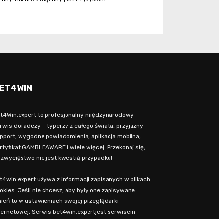
ET4WIN
t4Win.expert to profesjonalny międzynarodowy
rwis doradczy – typerzy z całego świata, przyjazny
pport, wygodne powiadomienia, aplikacja mobilna,
rtyfikat GAMBLEAWARE i wiele więcej. Przekonaj się,
 zwycięstwo nie jest kwestią przypadku!
t4win.expert używa z informacji zapisanych w plikach
okies. Jeśli nie chcesz, aby były one zapisywane
ień to w ustawieniach swojej przeglądarki
ternetowej. Serwis bet4win.expertjest serwisem