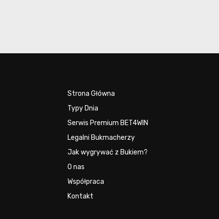
Strona Główna
Typy Dnia
Serwis Premium BET4WIN
Legalni Bukmacherzy
Jak wygrywać z Bukiem?
O nas
Współpraca
Kontakt