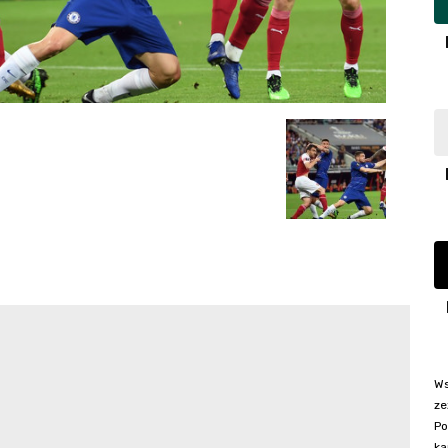
Ws
ze
Po
ka