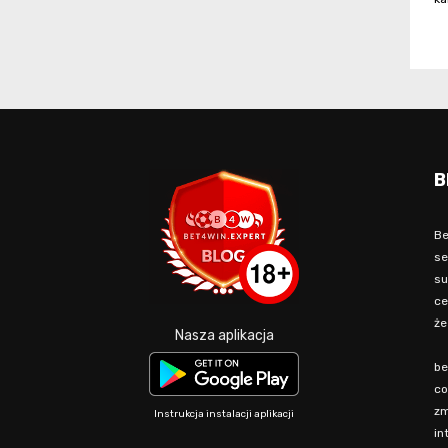
B
Be
se
su
ce
że
Nasza aplikacja
be
co
zm
Instrukcja instalacji aplikacji
in