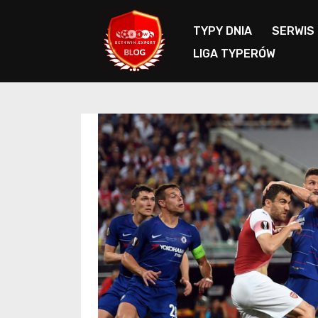
TYPY DNIA
SERWIS
LIGA TYPERÓW
Blog
Bet4Win.expert