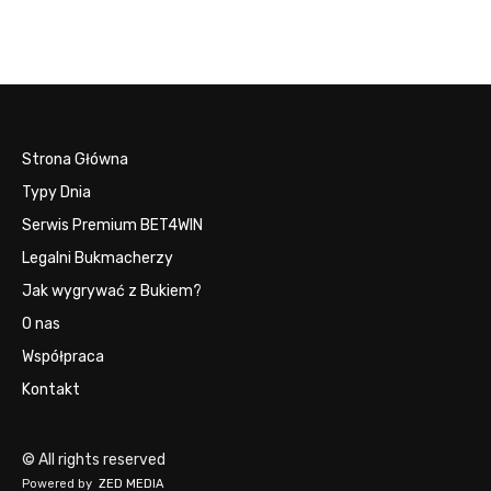
Strona Główna
Typy Dnia
Serwis Premium BET4WIN
Legalni Bukmacherzy
Jak wygrywać z Bukiem?
O nas
Współpraca
Kontakt
© All rights reserved
Powered by
ZED MEDIA