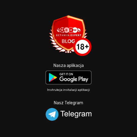
Nasza aplikacja
Instrukcja instalacji aplikacji
Nasz Telegram