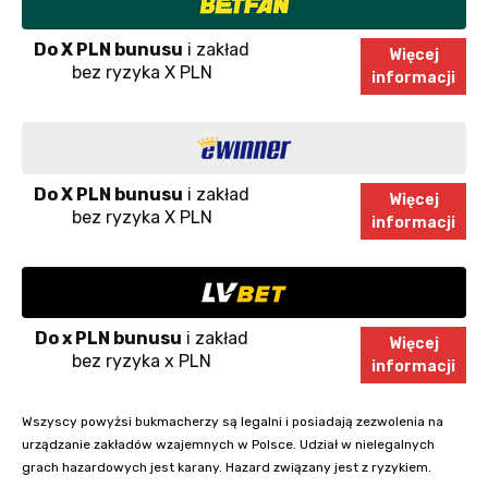
Do X PLN bunusu
i zakład
Więcej
bez ryzyka X PLN
informacji
Do X PLN bunusu
i zakład
Więcej
bez ryzyka X PLN
informacji
Do x PLN bunusu
i zakład
Więcej
bez ryzyka x PLN
informacji
Wszyscy powyżsi bukmacherzy są legalni i posiadają zezwolenia na
urządzanie zakładów wzajemnych w Polsce. Udział w nielegalnych
grach hazardowych jest karany. Hazard związany jest z ryzykiem.