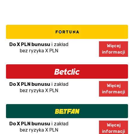
Do X PLN bunusu
i zakład
Więcej
bez ryzyka X PLN
informacji
Do X PLN bunusu
i zakład
Więcej
bez ryzyka X PLN
informacji
Do X PLN bunusu
i zakład
Więcej
bez ryzyka X PLN
informacji