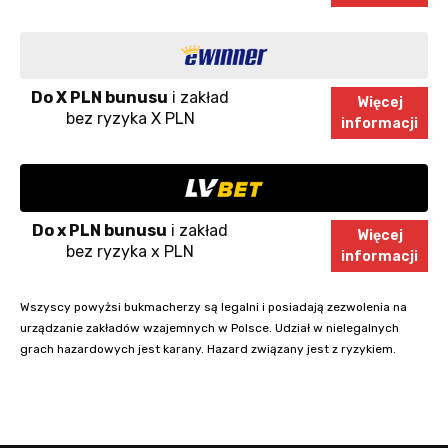
Do X PLN bunusu
i zakład
Więcej
bez ryzyka X PLN
informacji
Do x PLN bunusu
i zakład
Więcej
bez ryzyka x PLN
informacji
Wszyscy powyżsi bukmacherzy są legalni i posiadają zezwolenia na
urządzanie zakładów wzajemnych w Polsce. Udział w nielegalnych
grach hazardowych jest karany. Hazard związany jest z ryzykiem.