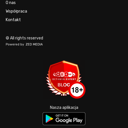
O nas
Współpraca
Kontakt
© All rights reserved
Powered by
ZED MEDIA
Nasza aplikacja