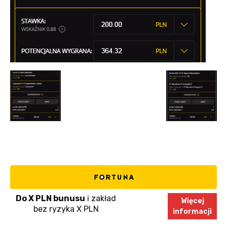
Do X PLN bunusu
i zakład
Więcej
bez ryzyka X PLN
informacji