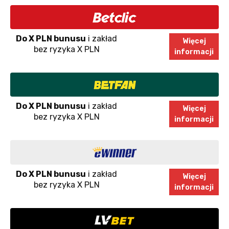
Do X PLN bunusu
i zakład
Więcej
bez ryzyka X PLN
informacji
Do X PLN bunusu
i zakład
Więcej
bez ryzyka X PLN
informacji
Do X PLN bunusu
i zakład
Więcej
bez ryzyka X PLN
informacji