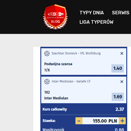
TYPY DNIA
SERWIS
LIGA TYPERÓW
Blog
Bet4Win.expert