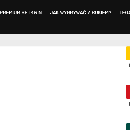
 PREMIUM BET4WIN
JAK WYGRYWAĆ Z BUKIEM?
LEG