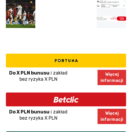
Do X PLN bunusu
i zakład
Więcej
bez ryzyka X PLN
informacji
Do X PLN bunusu
i zakład
Więcej
bez ryzyka X PLN
informacji