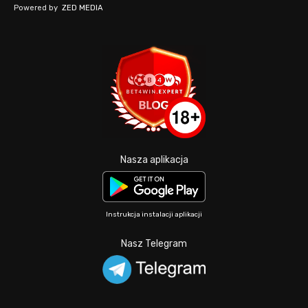
Powered by
ZED MEDIA
Nasza aplikacja
Instrukcja instalacji aplikacji
Nasz Telegram