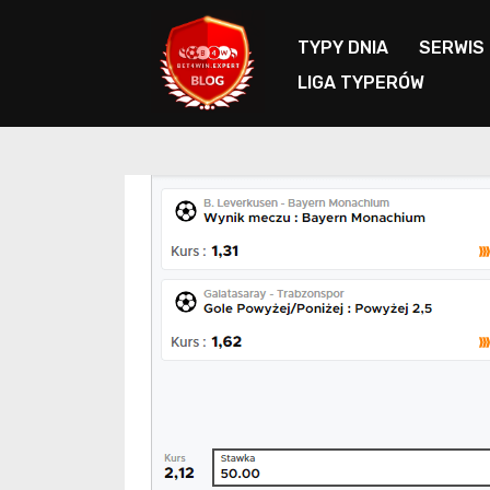
TYPY DNIA
SERWIS
LIGA TYPERÓW
Blog
Bet4Win.expert