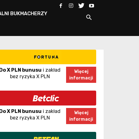
ALNI BUKMACHERZY
Do X PLN bunusu
i zakład
Więcej
bez ryzyka X PLN
informacji
Do X PLN bunusu
i zakład
Więcej
bez ryzyka X PLN
informacji