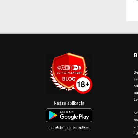
B
Be
se
su
ce
że
Nasza aplikacja
be
co
zm
Instrukcja instalacji aplikacji
in