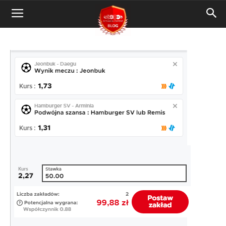
Blog
Bet4Win.expert