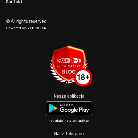
Kontakt
© All rights reserved
Powered by
ZED MEDIA
Nasza aplikacja
Instrukcja instalacji aplikacji
Nasz Telegram