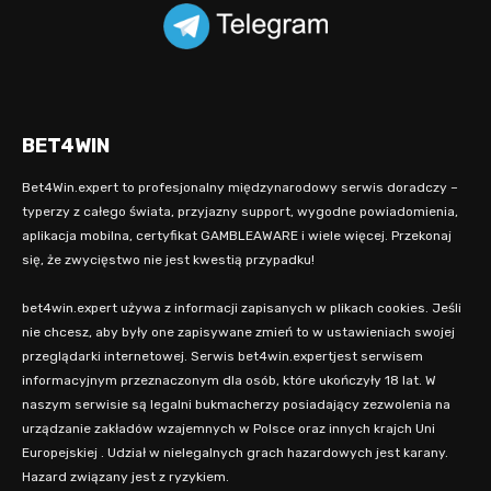
BET4WIN
Bet4Win.expert to profesjonalny międzynarodowy serwis doradczy –
typerzy z całego świata, przyjazny support, wygodne powiadomienia,
aplikacja mobilna, certyfikat GAMBLEAWARE i wiele więcej. Przekonaj
się, że zwycięstwo nie jest kwestią przypadku!
bet4win.expert używa z informacji zapisanych w plikach cookies. Jeśli
nie chcesz, aby były one zapisywane zmień to w ustawieniach swojej
przeglądarki internetowej. Serwis bet4win.expertjest serwisem
informacyjnym przeznaczonym dla osób, które ukończyły 18 lat. W
naszym serwisie są legalni bukmacherzy posiadający zezwolenia na
urządzanie zakładów wzajemnych w Polsce oraz innych krajch Uni
Europejskiej . Udział w nielegalnych grach hazardowych jest karany.
Hazard związany jest z ryzykiem.