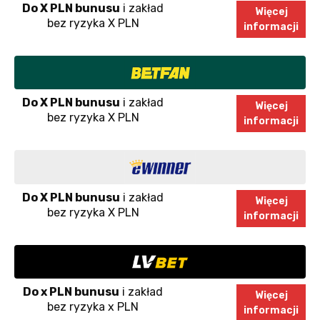
Do X PLN bunusu
i zakład
Więcej
bez ryzyka X PLN
informacji
Do X PLN bunusu
i zakład
Więcej
bez ryzyka X PLN
informacji
Do X PLN bunusu
i zakład
Więcej
bez ryzyka X PLN
informacji
Do x PLN bunusu
i zakład
Więcej
bez ryzyka x PLN
informacji