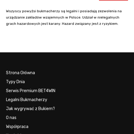
Wszyscy powyżsi bukmacherzy są legalni i posiadają zezwolenia na
urządzanie zakładów wzajemnych w Polsce. Udział w nielegalnych
grach hazardowych jest karany. Hazard związany jest z ryzykiem.
Strona Główna
Typy Dnia
Serwis Premium BET4WIN
Legalni Bukmacherzy
Jak wygrywać z Bukiem?
O nas
Współpraca