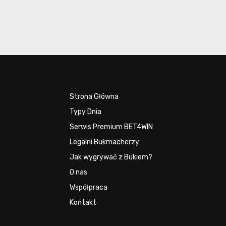
Strona Główna
Typy Dnia
Serwis Premium BET4WIN
Legalni Bukmacherzy
Jak wygrywać z Bukiem?
O nas
Współpraca
Kontakt