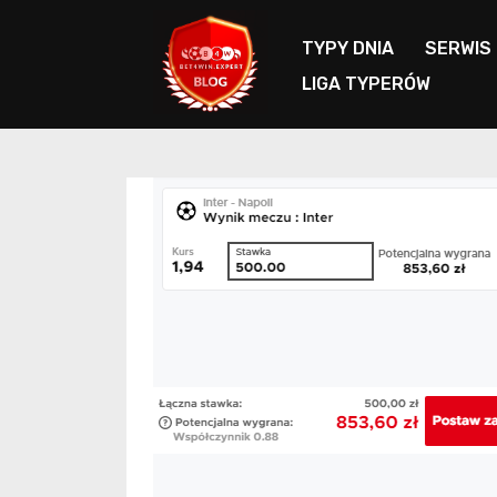
TYPY DNIA
SERWIS
LIGA TYPERÓW
Blog
Bet4Win.expert