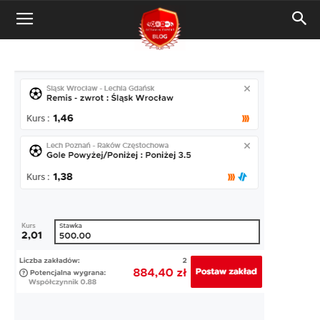
Blog
Bet4Win.expert