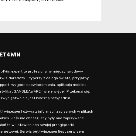
ET4WIN
t4Win.expert to profesjonalny międzynarodowy
rwis doradczy – typerzy z całego świata, przyjazny
pport, wygodne powiadomienia, aplikacja mobilna,
rtyfikat GAMBLEAWARE i wiele więcej. Przekonaj się,
 zwycięstwo nie jest kwestią przypadku!
t4win.expert używa z informacji zapisanych w plikach
okies. Jeśli nie chcesz, aby były one zapisywane
ień to w ustawieniach swojej przeglądarki
ternetowej. Serwis bet4win.expertjest serwisem