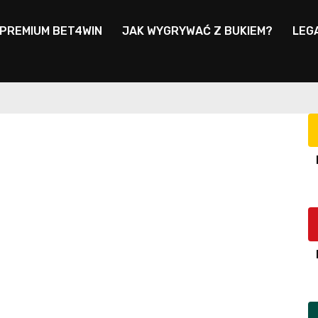
 PREMIUM BET4WIN
JAK WYGRYWAĆ Z BUKIEM?
LEG