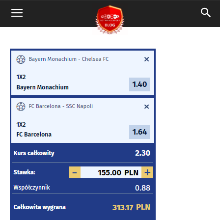
Blog
Bet4Win.expert