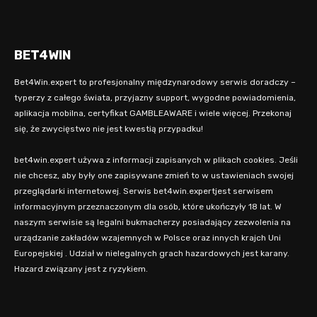
BET4WIN
Bet4Win.expert to profesjonalny międzynarodowy serwis doradczy –
typerzy z całego świata, przyjazny support, wygodne powiadomienia,
aplikacja mobilna, certyfikat GAMBLEAWARE i wiele więcej. Przekonaj
się, że zwycięstwo nie jest kwestią przypadku!
bet4win.expert używa z informacji zapisanych w plikach cookies. Jeśli
nie chcesz, aby były one zapisywane zmień to w ustawieniach swojej
przeglądarki internetowej. Serwis bet4win.expertjest serwisem
informacyjnym przeznaczonym dla osób, które ukończyły 18 lat. W
naszym serwisie są legalni bukmacherzy posiadający zezwolenia na
urządzanie zakładów wzajemnych w Polsce oraz innych krajch Uni
Europejskiej . Udział w nielegalnych grach hazardowych jest karany.
Hazard związany jest z ryzykiem.