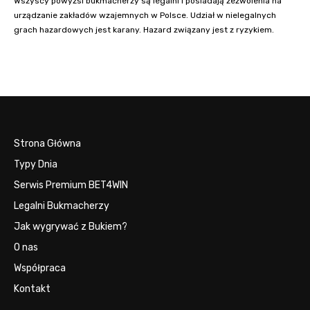
Wszyscy powyżsi bukmacherzy są legalni i posiadają zezwolenia na
urządzanie zakładów wzajemnych w Polsce. Udział w nielegalnych
grach hazardowych jest karany. Hazard związany jest z ryzykiem.
Strona Główna
Typy Dnia
Serwis Premium BET4WIN
Legalni Bukmacherzy
Jak wygrywać z Bukiem?
O nas
Współpraca
Kontakt