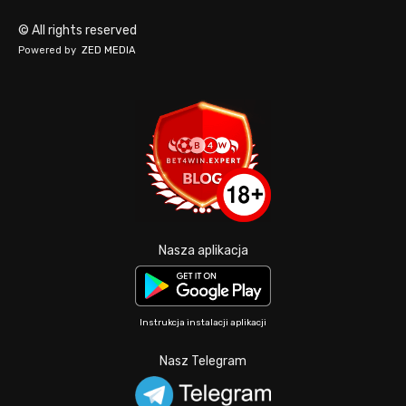
© All rights reserved
Powered by
ZED MEDIA
Nasza aplikacja
Instrukcja instalacji aplikacji
Nasz Telegram