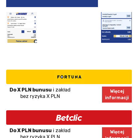
Do X PLN bunusu
i zakład
Więcej
bez ryzyka X PLN
informacji
Do X PLN bunusu
i zakład
Więcej
bez ryzyka X PLN