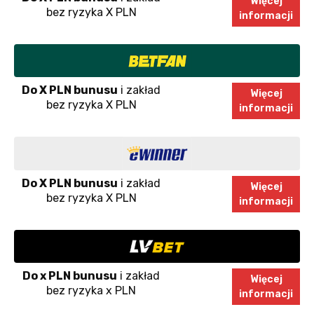
Więcej
bez ryzyka X PLN
informacji
Do X PLN bunusu
i zakład
Więcej
bez ryzyka X PLN
informacji
Do X PLN bunusu
i zakład
Więcej
bez ryzyka X PLN
informacji
Do x PLN bunusu
i zakład
Więcej
bez ryzyka x PLN
informacji