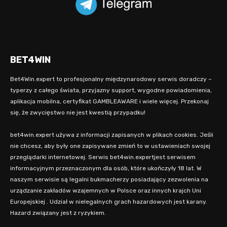
BET4WIN
Bet4Win.expert to profesjonalny międzynarodowy serwis doradczy –
typerzy z całego świata, przyjazny support, wygodne powiadomienia,
aplikacja mobilna, certyfikat GAMBLEAWARE i wiele więcej. Przekonaj
się, że zwycięstwo nie jest kwestią przypadku!
bet4win.expert używa z informacji zapisanych w plikach cookies. Jeśli
nie chcesz, aby były one zapisywane zmień to w ustawieniach swojej
przeglądarki internetowej. Serwis bet4win.expertjest serwisem
informacyjnym przeznaczonym dla osób, które ukończyły 18 lat. W
naszym serwisie są legalni bukmacherzy posiadający zezwolenia na
urządzanie zakładów wzajemnych w Polsce oraz innych krajch Uni
Europejskiej . Udział w nielegalnych grach hazardowych jest karany.
Hazard związany jest z ryzykiem.