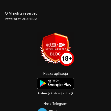
© All rights reserved
Powered by
ZED MEDIA
Nasza aplikacja
Instrukcja instalacji aplikacji
Nasz Telegram