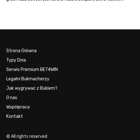
Strona Główna
Typy Dnia
Serwis Premium BET4WIN
Legalni Bukmacherzy
Jak wygrywać z Bukiem?
O nas
Współpraca
Kontakt
© All rights reserved