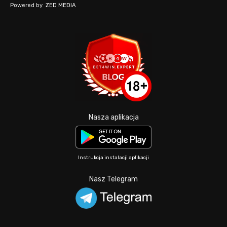
Powered by
ZED MEDIA
Nasza aplikacja
Instrukcja instalacji aplikacji
Nasz Telegram