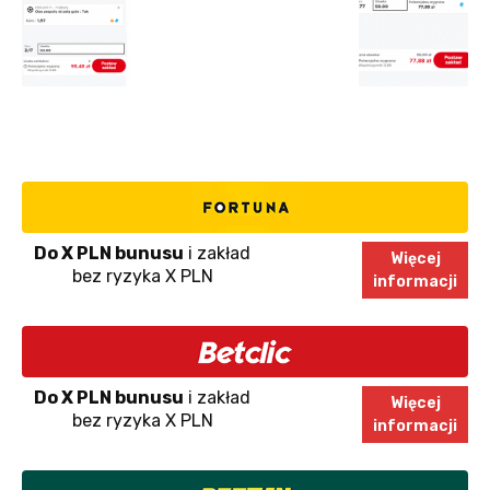
Do X PLN bunusu
i zakład
Więcej
bez ryzyka X PLN
informacji
Do X PLN bunusu
i zakład
Więcej
bez ryzyka X PLN
informacji