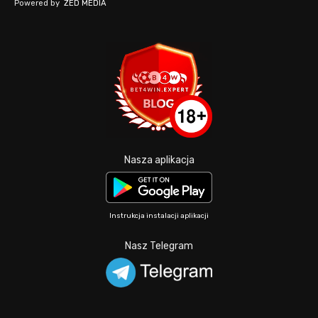
Powered by
ZED MEDIA
Nasza aplikacja
Instrukcja instalacji aplikacji
Nasz Telegram