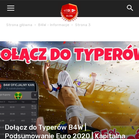
Blog
Bet4Win.expert
Strona główna
B4W - Informacje
Strona 3
Dołącz do Typerów B4W |
Podsumowanie Euro 2020 | Kapitalna