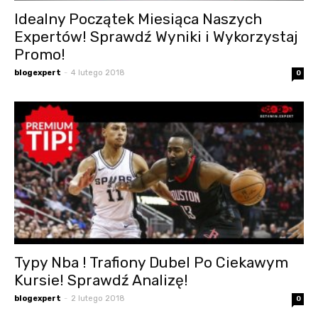
Idealny Początek Miesiąca Naszych
Expertów! Sprawdź Wyniki i Wykorzystaj
Promo!
blogexpert
-
4 lutego 2018
0
Typy Nba ! Trafiony Dubel Po Ciekawym
Kursie! Sprawdź Analizę!
blogexpert
-
2 lutego 2018
0