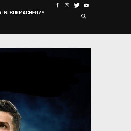
ALNI BUKMACHERZY