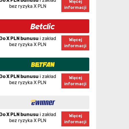
Do X PLN bunusu
i zakład
Więcej
bez ryzyka X PLN
informacji
Do X PLN bunusu
i zakład
Więcej
bez ryzyka X PLN
informacji
Do X PLN bunusu
i zakład
Więcej
bez ryzyka X PLN
informacji
Do X PLN bunusu
i zakład
Więcej
bez ryzyka X PLN
informacji