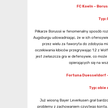
FC Koeln – Borus
Typ:
Piłkarze Borussii w fenomenalny sposób rozp
Augsburgu udowadniając, że w ich ofensywie
przez wielu za faworyta do zdobycia mi
oczekiwania kibiców przegrywając 1:2 z W
jest zwłaszcza gra w defensywie, co może p
opierających się na ws
Fortuna Duesseldorf –
Typ: obie 
Już wiosną Bayer Leverkusen grał bardzo
problemy z zachowaniem czystego konta. 