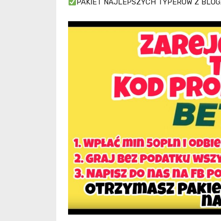
PAKIET NAJLEPSZYCH TYPERÓW Z BLOG