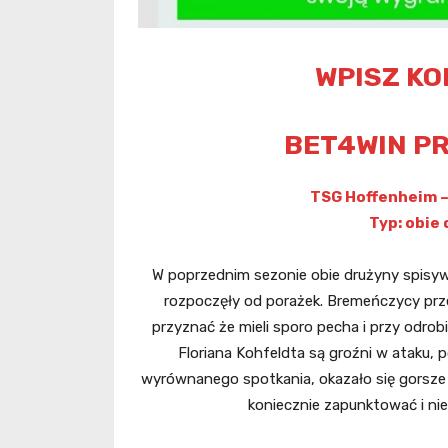
WPISZ K
BET4WIN PR
TSG Hoffenheim –
Typ: obie 
W poprzednim sezonie obie drużyny spisywa
rozpoczęły od porażek. Bremeńczycy przeg
przyznać że mieli sporo pecha i przy odro
Floriana Kohfeldta są groźni w ataku, 
wyrównanego spotkania, okazało się gorsze o
koniecznie zapunktować i nie