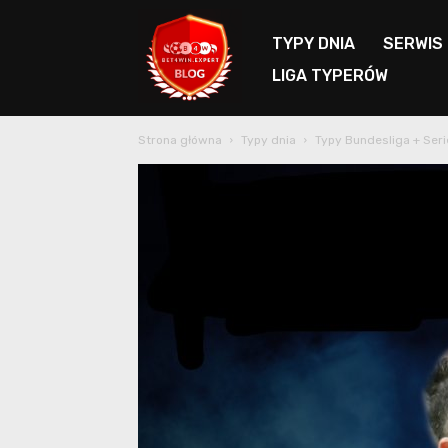
TYPY DNIA
SERWIS
LIGA TYPERÓW
Blog
Strona główna
Typy dnia
Typy Bundesliga + Ser
Bet4Win.expert