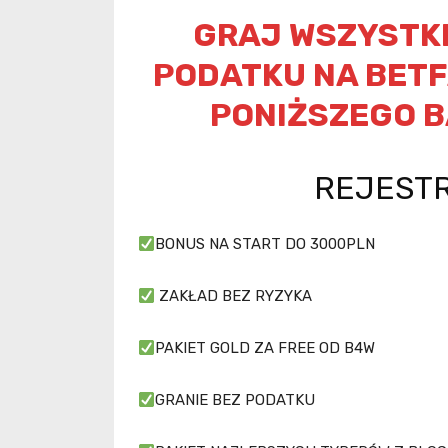
GRAJ WSZYSTKI
PODATKU NA BETF
PONIŻSZEGO B
REJESTR
BONUS NA START DO 3000PLN
ZAKŁAD BEZ RYZYKA
PAKIET GOLD ZA FREE OD B4W
GRANIE BEZ PODATKU