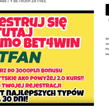
ABET + BETRUSH ZA FREE
Ws
ze
Po
ka