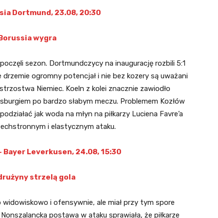
sia Dortmund, 23.08, 20:30
 Borussia wygra
oczęli sezon. Dortmundczycy na inaugurację rozbili 5:1
 drzemie ogromny potencjał i nie bez kozery są uważani
strzostwa Niemiec. Koeln z kolei znacznie zawiodło
olfsburgiem po bardzo słabym meczu. Problemem Kozłów
odziałać jak woda na młyn na piłkarzy Luciena Favre’a
zechstronnym i elastycznym ataku.
 Bayer Leverkusen, 24.08, 15:30
drużyny strzelą gola
 widowiskowo i ofensywnie, ale miał przy tym spore
Nonszalancka postawa w ataku sprawiała, że piłkarze