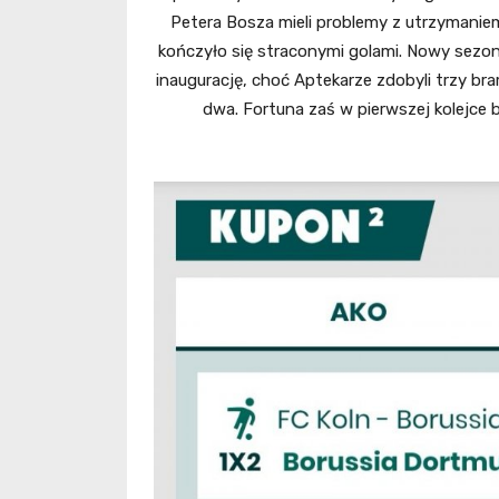
Petera Bosza mieli problemy z utrzymaniem
kończyło się straconymi golami. Nowy sezon,
inaugurację, choć Aptekarze zdobyli trzy bra
dwa. Fortuna zaś w pierwszej kolejce 