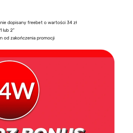
ie dopisany freebet o wartości 34 zł
1 lub 2”
in od zakończenia promocji