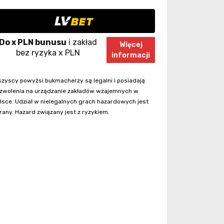
Do x PLN bunusu
i zakład
Więcej
bez ryzyka x PLN
informacji
zyscy powyżsi bukmacherzy są legalni i posiadają
zwolenia na urządzanie zakładów wzajemnych w
lsce. Udział w nielegalnych grach hazardowych jest
rany. Hazard związany jest z ryzykiem.