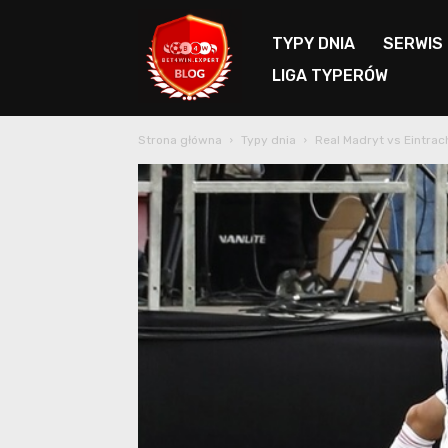
TYPY DNIA
SERWIS
LIGA TYPERÓW
Blog
Strona główna
Typy dnia
Real Madryt vs Eintracht
Bet4Win.expert