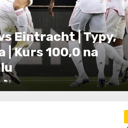
s Eintracht | Typy,
a | Kurs 100,0 na
lu
0