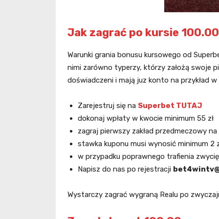
Jak zagrać po kursie 100.0
Warunki grania bonusu kursowego od Superbet
nimi zarówno typerzy, którzy założą swoje p
doświadczeni i mają juz konto na przykład w 
Zarejestruj się na
Superbet TUTAJ
dokonaj wpłaty w kwocie minimum 55 zł
zagraj pierwszy zakład przedmeczowy na
stawka kuponu musi wynosić minimum 2 z
w przypadku poprawnego trafienia zwycięz
Napisz do nas po rejestracji
bet4wintv@
Wystarczy zagrać wygraną Realu po zwycza