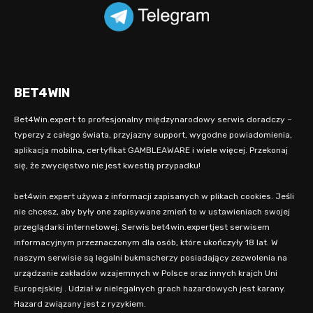
BET4WIN
Bet4Win.expert to profesjonalny międzynarodowy serwis doradczy –
typerzy z całego świata, przyjazny support, wygodne powiadomienia,
aplikacja mobilna, certyfikat GAMBLEAWARE i wiele więcej. Przekonaj
się, że zwycięstwo nie jest kwestią przypadku!
bet4win.expert używa z informacji zapisanych w plikach cookies. Jeśli
nie chcesz, aby były one zapisywane zmień to w ustawieniach swojej
przeglądarki internetowej. Serwis bet4win.expertjest serwisem
informacyjnym przeznaczonym dla osób, które ukończyły 18 lat. W
naszym serwisie są legalni bukmacherzy posiadający zezwolenia na
urządzanie zakładów wzajemnych w Polsce oraz innych krajch Uni
Europejskiej . Udział w nielegalnych grach hazardowych jest karany.
Hazard związany jest z ryzykiem.