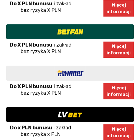
Do X PLN bunusu
i zakład
Więcej
bez ryzyka X PLN
informacji
Do X PLN bunusu
i zakład
Więcej
bez ryzyka X PLN
informacji
Do X PLN bunusu
i zakład
Więcej
bez ryzyka X PLN
informacji
Do x PLN bunusu
i zakład
Więcej
bez ryzyka x PLN
informacji