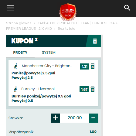
Blog
Bet4Win.expert
Strona główna
ZAKŁAD BEZ PODATKU BETFAN | BUNDESLIGA +
PREMIER LEAGUE | 2 X AKO
Bez tytułu