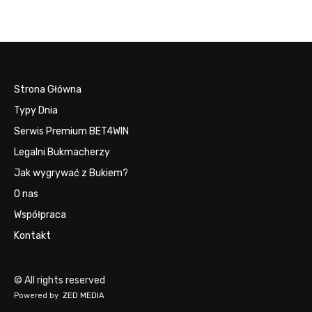
Strona Główna
Typy Dnia
Serwis Premium BET4WIN
Legalni Bukmacherzy
Jak wygrywać z Bukiem?
O nas
Współpraca
Kontakt
© All rights reserved
Powered by
ZED MEDIA