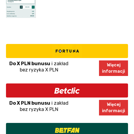
Do X PLN bunusu
i zakład
Więcej
bez ryzyka X PLN
informacji
Do X PLN bunusu
i zakład
Więcej
bez ryzyka X PLN
informacji