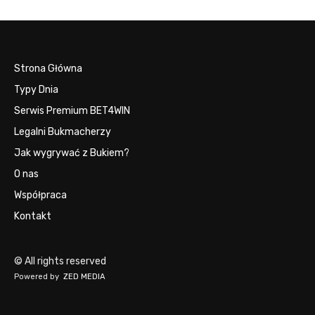
Strona Główna
Typy Dnia
Serwis Premium BET4WIN
Legalni Bukmacherzy
Jak wygrywać z Bukiem?
O nas
Współpraca
Kontakt
© All rights reserved
Powered by
ZED MEDIA