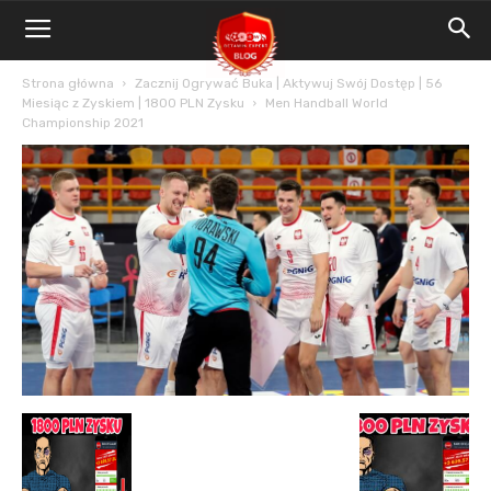
Blog
Bet4Win.expert
Strona główna
Zacznij Ogrywać Buka | Aktywuj Swój Dostęp | 56
Miesiąc z Zyskiem | 1800 PLN Zysku
Men Handball World
Championship 2021