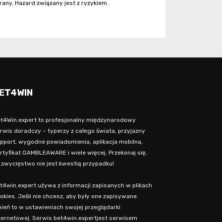
rany. Hazard związany jest z ryzykiem.
ET4WIN
t4Win.expert to profesjonalny międzynarodowy
rwis doradczy – typerzy z całego świata, przyjazny
pport, wygodne powiadomienia, aplikacja mobilna,
rtyfikat GAMBLEAWARE i wiele więcej. Przekonaj się,
 zwycięstwo nie jest kwestią przypadku!
t4win.expert używa z informacji zapisanych w plikach
okies. Jeśli nie chcesz, aby były one zapisywane
ień to w ustawieniach swojej przeglądarki
ternetowej. Serwis bet4win.expertjest serwisem