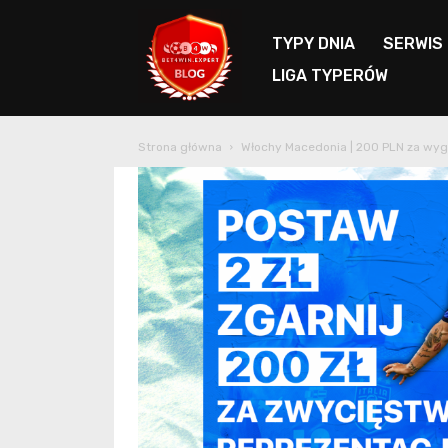
TYPY DNIA
SERWIS
LIGA TYPERÓW
Blog
Strona główna
Włochy Macedonia | 200 PLN za wygr
Bet4Win.expert