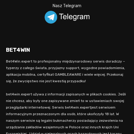
Nasz Telegram
BET4WIN
Bet4Win.expert to profesjonalny międzynarodowy serwis doradczy –
typerzy z całego świata, przyjazny support, wygodne powiadomienia,
aplikacja mobilna, certyfikat GAMBLEAWARE i wiele więcej. Przekonaj
się, że zwycięstwo nie jest kwestią przypadku!
bet4win.expert używa z informacji zapisanych w plikach cookies. Jeśli
nie chcesz, aby były one zapisywane zmień to w ustawieniach swojej
przeglądarki internetowej. Serwis bet4win.expertjest serwisem
informacyjnym przeznaczonym dla osób, które ukończyły 18 lat. W
naszym serwisie są legalni bukmacherzy posiadający zezwolenia na
urządzanie zakładów wzajemnych w Polsce oraz innych krajch Uni
Europejskiej . Udział w nielegalnych grach hazardowych jest karany.