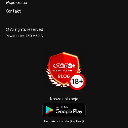
Współpraca
Kontakt
© All rights reserved
Powered by
ZED MEDIA
Nasza aplikacja
Instrukcja instalacji aplikacji