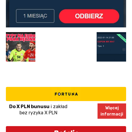
Do X PLN bunusu
i zakład
Więcej
bez ryzyka X PLN
informacji