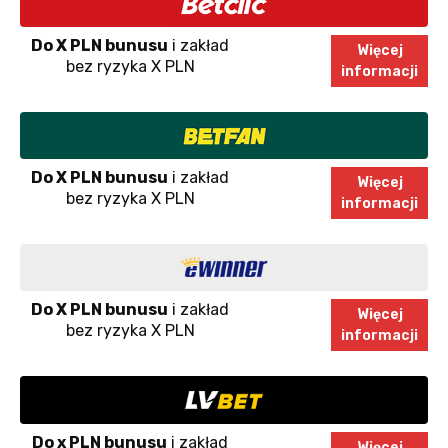
Do X PLN bunusu
i zakład
Więcej
bez ryzyka X PLN
informacji
Do X PLN bunusu
i zakład
Więcej
bez ryzyka X PLN
informacji
Do X PLN bunusu
i zakład
Więcej
bez ryzyka X PLN
informacji
Do x PLN bunusu
i zakład
Więcej