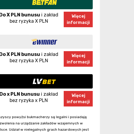
Do X PLN bunusu
i zakład
Więcej
bez ryzyka X PLN
informacji
Do X PLN bunusu
i zakład
Więcej
bez ryzyka X PLN
informacji
Do x PLN bunusu
i zakład
Więcej
bez ryzyka x PLN
informacji
zyscy powyżsi bukmacherzy są legalni i posiadają
zwolenia na urządzanie zakładów wzajemnych w
lsce. Udział w nielegalnych grach hazardowych jest