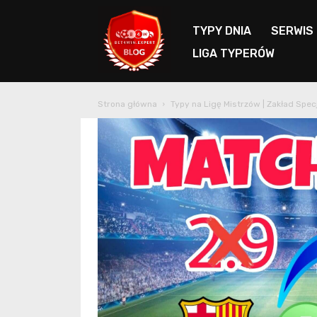
TYPY DNIA
SERWIS
LIGA TYPERÓW
Blog
Strona główna
Typy na Ligę Mistrzów | Zakład Specj
Bet4Win.expert