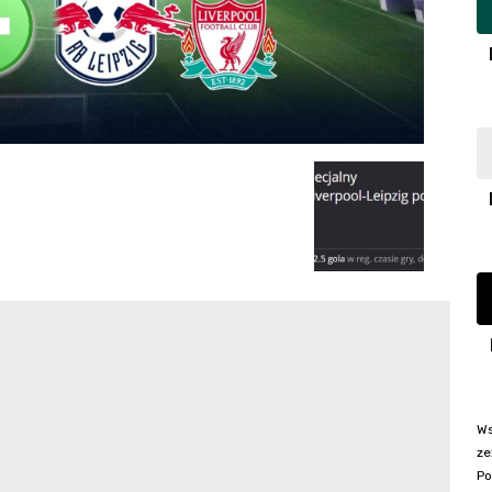
Ws
ze
Po